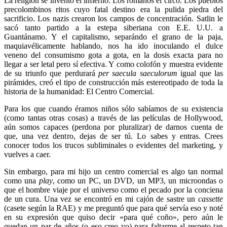
La religión se inventó el infierno. Los romanos el circo. Los pueblos
precolombinos ritos cuyo fatal destino era la pulida piedra del
sacrificio. Los nazis crearon los campos de concentración. Satlin le
sacó tanto partido a la estepa siberiana con E.E. U.U. a
Guantánamo. Y el capitalismo, separándo el grano de la paja,
maquiavélicamente hablando, nos ha ido inoculando el dulce
veneno del consumismo gota a gota, en la dosis exacta para no
llegar a ser letal pero sí efectiva. Y como colofón y muestra evidente
de su triunfo que perdurará
per saecula saeculorum
igual que las
pirámides, creó el tipo de construcción más estereotipado de toda la
historia de la humanidad: El Centro Comercial.
Para los que cuando éramos niños sólo sabíamos de su existencia
(como tantas otras cosas) a través de las películas de Hollywood,
aún somos capaces (perdona por pluralizar) de darnos cuenta de
que, una vez dentro, dejas de ser tú. Lo sabes y entras. Crees
conocer todos los trucos subliminales o evidentes del marketing, y
vuelves a caer.
Sin embargo, para mi hijo un centro comercial es algo tan normal
como una
play
, como un PC, un DVD, un MP3, un microondas o
que el hombre viaje por el universo como el pecado por la conciena
de un cura. Una vez se encontró en mi cajón de sastre un
cassette
(casete según la RAE) y me preguntó que para qué servía eso y noté
en su expresión que quiso decir «para qué coño», pero aún le
quedan un par de años (o eso creo yo) para faltarme al respeto tan