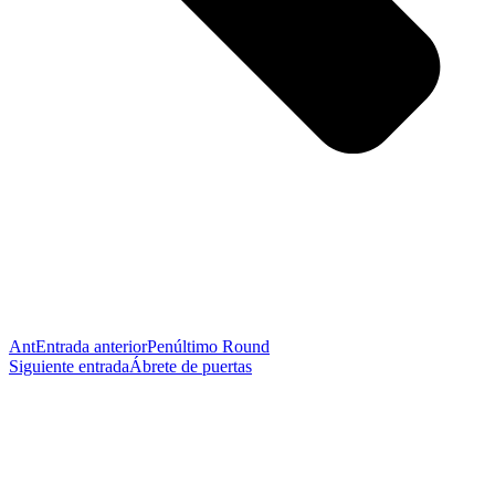
Ant
Entrada anterior
Penúltimo Round
Siguiente entrada
Ábrete de puertas