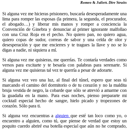
Romeo
&
Juliet
t.
Dire Straits
Si alguna vez me hicieras prisionero, buscaría desesperadamente una
lima para romper las esposas (la primera, la segunda, el procurador,
el abogado…) y liberar mis manos y romper a conciencia la
Convención de Ginebra y denunciar al primer ignorante malfollao
con una Cruz Roja en el pecho. No quiero pan, no quiero agua,
quiero copas de sudor, correas de sabor y una celda de olor y
desesperación y que me encierres y te tragues la llave y no se lo
digas a nadie, ni siquiera a mí.
Si alguna vez me quisieras, me querrías. Te contaría verdades como
versos para excitarte y te besaría con palabras para serenarte. Si
alguna vez me quisieras tal vez te querría a pesar de adorarte.
Si alguna vez veo una luz, al final del túnel, espero que seas tú
marcando el camino del dormitorio o de tu corazón y no la maldita
bruja vestida de negro, la cobarde que sólo se atrevió a amarme con
la guadaña en la mano. Para esas noches, pienso prepararte mi
cocktail especial hecho de sangre, hielo picado y tropezones de
corazón. Sólo para ti.
Si alguna vez encuentras a
alguien
que esté tan loco como yo, o
encuentro a alguien, como tú, que piense de verdad que estoy un
poquito cuerdo abriré esa botella especial que aún no he comprado,