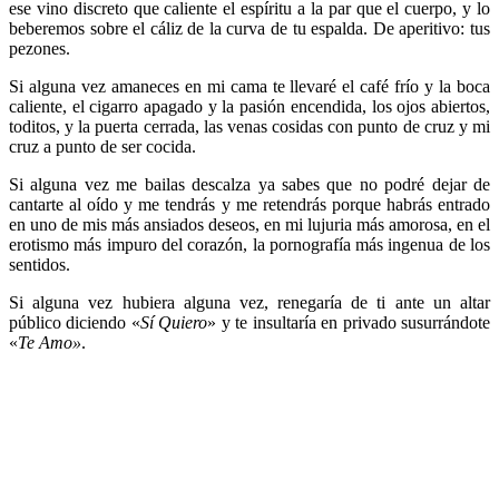
ese vino discreto que caliente el espíritu a la par que el cuerpo, y lo
beberemos sobre el cáliz de la curva de tu espalda. De aperitivo: tus
pezones.
Si alguna vez amaneces en mi cama te llevaré el café frío y la boca
caliente, el cigarro apagado y la pasión encendida, los ojos abiertos,
toditos, y la puerta cerrada, las venas cosidas con punto de cruz y mi
cruz a punto de ser cocida.
Si alguna vez me bailas descalza ya sabes que no podré dejar de
cantarte al oído y me tendrás y me retendrás porque habrás entrado
en uno de mis más ansiados deseos, en mi lujuria más amorosa, en el
erotismo más impuro del corazón, la pornografía más ingenua de los
sentidos.
Si alguna vez hubiera alguna vez, renegaría de ti ante un altar
público diciendo «
Sí Quiero
» y te insultaría en privado susurrándote
«
Te Amo»
.