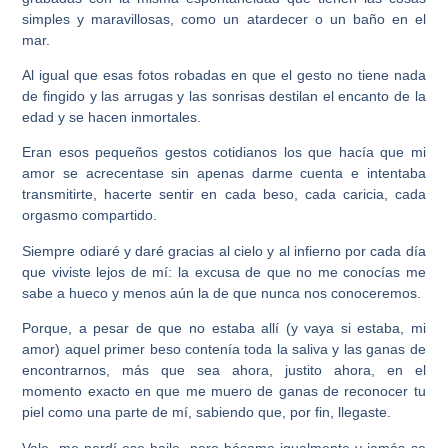
simples y maravillosas, como un atardecer o un baño en el
mar.
Al igual que esas fotos robadas en que el gesto no tiene nada
de fingido y las arrugas y las sonrisas destilan el encanto de la
edad y se hacen inmortales.
Eran esos pequeños gestos cotidianos los que hacía que mi
amor se acrecentase sin apenas darme cuenta e intentaba
transmitirte, hacerte sentir en cada beso, cada caricia, cada
orgasmo compartido.
Siempre odiaré y daré gracias al cielo y al infierno por cada día
que viviste lejos de mí: la excusa de que no me conocías me
sabe a hueco y menos aún la de que nunca nos conoceremos.
Porque, a pesar de que no estaba allí (y vaya si estaba, mi
amor) aquel primer beso contenía toda la saliva y las ganas de
encontrarnos, más que sea ahora, justito ahora, en el
momento exacto en que me muero de ganas de reconocer tu
piel como una parte de mí, sabiendo que, por fin, llegaste.
Vale, me perdí ese baile, pero bésame igualmente y jamás se