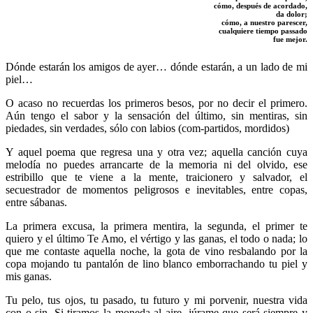
cómo, después de acordado,
da dolor;
cómo, a nuestro parescer,
cualquiere tiempo passado
fue mejor.
Dónde estarán los amigos de ayer… dónde estarán, a un lado de mi
piel…
O acaso no recuerdas los primeros besos, por no decir el primero.
Aún tengo el sabor y la sensación del último, sin mentiras, sin
piedades, sin verdades, sólo con labios (com-partidos, mordidos)
Y aquel poema que regresa una y otra vez; aquella canción cuya
melodía no puedes arrancarte de la memoria ni del olvido, ese
estribillo que te viene a la mente, traicionero y salvador, el
secuestrador de momentos peligrosos e inevitables, entre copas,
entre sábanas.
La primera excusa, la primera mentira, la segunda, el primer te
quiero y el último Te Amo, el vértigo y las ganas, el todo o nada; lo
que me contaste aquella noche, la gota de vino resbalando por la
copa mojando tu pantalón de lino blanco emborrachando tu piel y
mis ganas.
Tu pelo, tus ojos, tu pasado, tu futuro y mi porvenir, nuestra vida
con o sin. Si tiramos la moneda al aire, júrame que será siempre y