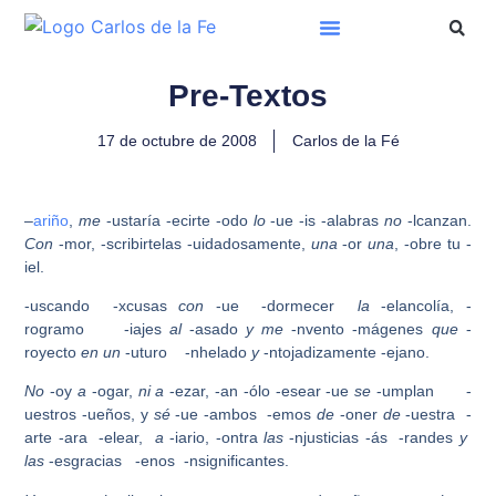
Pre-Textos
17 de octubre de 2008
Carlos de la Fé
–
ariño
,
me
-ustaría -ecirte -odo
lo
-ue -is -alabras
no
-lcanzan.
Con
-mor, -scribirtelas -uidadosamente,
una
-or
una
, -obre tu -
iel.
-uscando -xcusas
con
-ue -dormecer
la
-elancolía, -
rogramo -iajes
al
-asado
y
me
-nvento -mágenes
que
-
royecto
en un
-uturo -nhelado
y
-ntojadizamente -ejano.
No
-oy
a
-ogar,
ni a
-ezar, -an -ólo -esear -ue
se
-umplan -
uestros -ueños, y
sé
-ue -ambos -emos
de
-oner
de
-uestra -
arte -ara -elear,
a
-iario, -ontra
las
-njusticias -ás -randes
y
las
-esgracias -enos -nsignificantes.