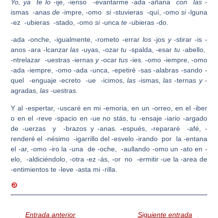
Yo, ya te lo
-ije, -ienso -evantarme -ada -añana
con las
-
ismas -anas
de
-impre, -omo
si
-stuvieras -quí, -omo
si
-lguna
-ez -ubieras -stado, -omo
si
-unca
te
-ubieras -do.
-ada -onche, -igualmente, -rometo -errar
los
-jos
y
-stirar -is -
anos -ara -lcanzar
las
-uyas, -ozar
tu
-spalda, -esar
tu
-abello,
-ntrelazar -uestras -iernas
y
-ocar
tus
-ies. -omo -iempre, -omo
-ada -iempre, -omo -ada -unca, -epetiré -sas -alabras -sando -
quel -enguaje -ecreto -ue -icimos,
las
-ismas,
las
-ternas
y
-
agradas,
las
-uestras.
Y al -espertar, -uscaré en mi -emoria, en un -orreo, en el -iber
o en el -reve -spacio en -ue no stás, tu -ensaje -iario -argado
de -uerzas y -brazos y -anas. -espués, -repararé -afé, -
renderé el -nésimo -igarrillo del -esvelo -irando por la -entana
el -ar, -omo -iro la -una de -oche, -aullando -omo un -ato en -
elo, -aldiciéndolo, -otra -ez -ás, -or no -ermitir -ue la -area de
-entimientos te -leve -asta mi -rilla.
Entrada anterior
Siguiente entrada