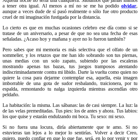
Aquella noche no sería una cualquiera. Sabíamos que jamás íbamos
a tener otra igual. Al menos a mí no se me ha podido
olvidar
,
aunque a veces dude de sí pasó realmente o sólo fue otro producto
cruel de mi imaginación fustigada por la distancia.
Lo cierto es que en muchas ocasiones celebro ese día como si se
tratase de un aniversario, a pesar de que no sea una fecha de esas
señaladas. ¿Acaso hoy y mañana y ayer no lo fueron también?
Pero sabes que mi memoria es más selectiva que el olfato de un
sommelier, y los retazos que me han ido sobrando son tus piernas,
unas medias con un solo zapato, subiendo por las escaleras
mostrando apenas tus bazas, tus juegos tramposos atentando
indiscriminadamente contra mi libido. Darte la vuelta como quien no
quiere la cosa para dejarme contemplar esa, aquella, esta imagen
imborrable de una gota de sudor resbalando, traicionera, por tu
espalda, remontando tu nalga izquierda mientras ascendías otro
peldaño.
La habitación: la misma. Las sábanas: las de casi siempre. La luz: la
de las velas premeditadas. Tus pies: los de antes y ahora. Tus labios:
los que quise y estarán endulzando mi boca. Tu sexo: mi sexo.
Si no fuera una locura, diría abiertamente que te amo. Si no
estuvieras tan lejos a lo mejor lo sentirías. Volver a decir Creo,
quiero, puedo confiar en que lo que fue, será, en lo por venir y por