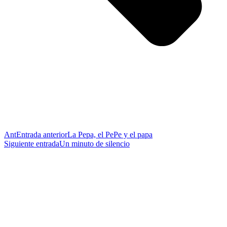
Ant
Entrada anterior
La Pepa, el PePe y el papa
Siguiente entrada
Un minuto de silencio