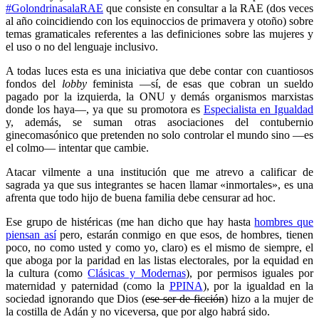
#GolondrinasalaRAE
que consiste en consultar a la RAE (dos veces
al año coincidiendo con los equinoccios de primavera y otoño) sobre
temas gramaticales referentes a las definiciones sobre las mujeres y
el uso o no del lenguaje inclusivo.
A todas luces esta es una iniciativa que debe contar con cuantiosos
fondos del
lobby
feminista —sí, de esas que cobran un sueldo
pagado por la izquierda, la ONU y demás organismos marxistas
donde los haya—, ya que su promotora es
Especialista en Igualdad
y, además, se suman otras asociaciones del contubernio
ginecomasónico que pretenden no solo controlar el mundo sino —es
el colmo— intentar que cambie.
Atacar vilmente a una institución que me atrevo a calificar de
sagrada ya que sus integrantes se hacen llamar «inmortales», es una
afrenta que todo hijo de buena familia debe censurar ad hoc.
Ese grupo de histéricas (me han dicho que hay hasta
hombres que
piensan así
pero, estarán conmigo en que esos, de hombres, tienen
poco, no como usted y como yo, claro) es el mismo de siempre, el
que aboga por la paridad en las listas electorales, por la equidad en
la cultura (como
Clásicas y Modernas
), por permisos iguales por
maternidad y paternidad (como la
PPINA
), por la igualdad en la
sociedad ignorando que Dios (
ese ser de ficción
) hizo a la mujer de
la costilla de Adán y no viceversa, que por algo habrá sido.