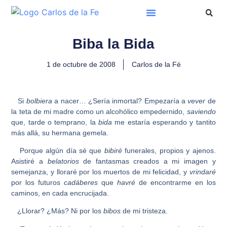
Biba la Bida
1 de octubre de 2008
Carlos de la Fé
Si
bolbiera
a nacer… ¿Sería inmortal? Empezaría a
vever
de
la teta de mi madre como un alcohólico empedernido,
saviendo
que, tarde o temprano, la
bida
me estaría esperando y tantito
más allá, su hermana gemela.
Porque algún día sé que
bibiré
funerales, propios y ajenos.
Asistiré a
belatorios
de fantasmas creados a mi imagen y
semejanza, y lloraré por los muertos de mi felicidad, y
vrindaré
por los futuros
cadáberes
que
havré
de encontrarme en los
caminos, en cada encrucijada.
¿Llorar? ¿Más? Ni por los
bibos
de mi tristeza.