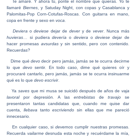
Te amaré. Y ahora tú, ponte el nombre que quieras. Yo te
llamaré
Biernes
, y Satuday Night, con copas y Casablanca y
Palomitas-Pop Corn-Cotufas-Roscas. Con guitarra en mano,
copa en frente y sexo en
voca
.
Deviera
o
deviese
dejar de
dever
y de
vever
. Nunca más
huvieras
… si pudiera
devería
o
deviera
o
deviese
dejar de
hacer promesas
avsurdas
y sin sentido, pero con contenido.
Recuerdas?
Dime qué
devo
decir pero jamás, jamás se te ocurra decirme
lo que
devo
sentir. En todo caso, dime qué quieres oír y
procuraré cantarlo, pero jamás, jamás se te ocurra insinuarme
qué es lo que
devo
escrivir
.
Ya
saves
que mi musa se suicidó después de años de
vaja
lavoral
por depresión. A las
entrebistas
de
travajo
se
presentaron tantas candidatas que, cuando me quise dar
cuenta,
llebava
tanto
escriviendo
sin ellas que me pareció
innecesario.
En cualquier caso, si
devemos
cumplir nuestras promesas.
Recuerda
vailarme
desnuda esta noche y recuérdame la mía,