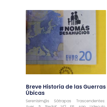
Breve Historia de las Guerras
Úbicas
Serenísim@s Sátrapas Trascendentes:
Ayer, 5 ‘Pedal’ 142 EP, san Udeculo,