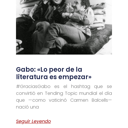
Gabo: «Lo peor de la
literatura es empezar»
#GraciasGabo es el hashtag que se
convirtió en Tending Topic mundial el día
que —como vaticinó Carmen Balcells—
nació una
Seguir Leyendo