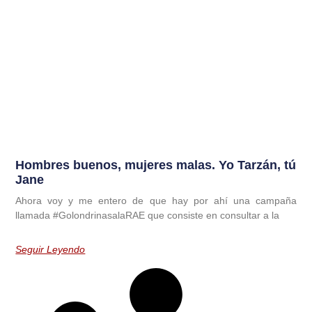
Hombres buenos, mujeres malas. Yo Tarzán, tú
Jane
Ahora voy y me entero de que hay por ahí una campaña
llamada #GolondrinasalaRAE que consiste en consultar a la
Seguir Leyendo